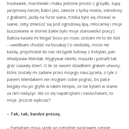
truskawek, marchewki i maku jedzone prosto z grządki, zupę
jarzynową naszej Babci Jasi, zawsze z łyżką masła, sianokosy
z grabiami, jazdę na furze siana, trzeba było się chować w
sianie, żeby zmieścić się pod ogrodową lipą, młocarnię i moje
buszowanie w słomie (takie było moje stanowisko pracy:).
Babcia kazała mi biegać boso po rosie; zostało mi to do dziś
– uwielbiam chodzić na bosakaJ Co niedzielę, może nie
każdą, przychodził do nas skrzypek ludowy z Kobylan, pan
Władysław Wierdak. Wygrywał oberki, mazurki i potrafił tak
grać caaaały dzień. O ile ze swoim dziadkiem grałam utwory,
które zostały mi zadane przez mojego nauczyciela, o tyle z
panem Wierdakiem nie mogłam sobie pograć, bo palce
biegały mu po gryfie w takim tempie, że nie byłam w stanie
za nim nadążyć. Ale co się napatrzyłam i nasłuchałam, to
moje. Jeszcze wyliczać?
– Tak, tak, bardzo proszę.
– Pamiętam moją jazdę po ogrodzie na krowim ogonie,