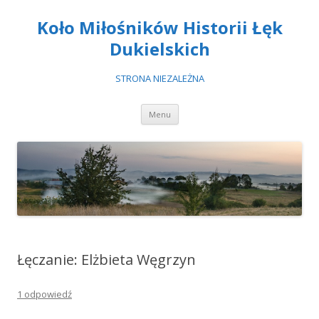
Koło Miłośników Historii Łęk
Dukielskich
STRONA NIEZALEŻNA
Przeskocz
Menu
do
treści
Łęczanie: Elżbieta Węgrzyn
1 odpowiedź