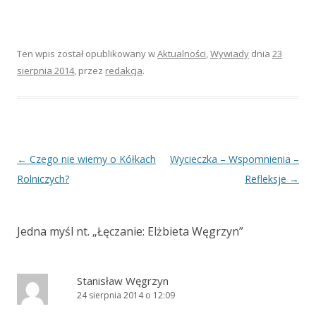
Ten wpis został opublikowany w
Aktualności
,
Wywiady
dnia
23
sierpnia 2014
,
przez
redakcja
.
Zobacz
←
Czego nie wiemy o Kółkach
Wycieczka – Wspomnienia –
wpisy
Rolniczych?
Refleksje
→
Jedna myśl nt. „
Łęczanie: Elżbieta Węgrzyn
”
Stanisław Węgrzyn
24 sierpnia 2014 o 12:09