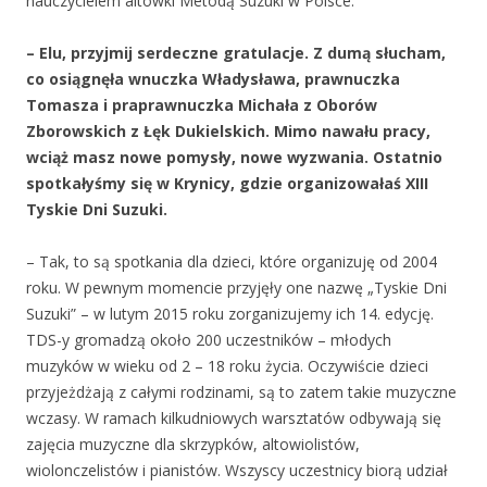
nauczycielem altówki Metodą Suzuki w Polsce.
– Elu, przyjmij serdeczne gratulacje. Z dumą słucham,
co osiągnęła wnuczka Władysława, prawnuczka
Tomasza i praprawnuczka Michała z Oborów
Zborowskich z Łęk Dukielskich. Mimo nawału pracy,
wciąż masz nowe pomysły, nowe wyzwania. Ostatnio
spotkałyśmy się w Krynicy, gdzie organizowałaś XIII
Tyskie Dni Suzuki.
– Tak, to są spotkania dla dzieci, które organizuję od 2004
roku. W pewnym momencie przyjęły one nazwę „Tyskie Dni
Suzuki” – w lutym 2015 roku zorganizujemy ich 14. edycję.
TDS-y gromadzą około 200 uczestników – młodych
muzyków w wieku od 2 – 18 roku życia. Oczywiście dzieci
przyjeżdżają z całymi rodzinami, są to zatem takie muzyczne
wczasy. W ramach kilkudniowych warsztatów odbywają się
zajęcia muzyczne dla skrzypków, altowiolistów,
wiolonczelistów i pianistów. Wszyscy uczestnicy biorą udział