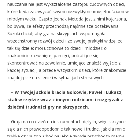
nauczania nie jest wykształcenie zastępu cudownych dzieci,
które będą zachwycać swymi niezwykłymi umiejętnościami w
młodym wieku. Często jednak Metoda jest z nimi kojarzona,
bo bywa, że efekty przechodzą najśmielsze oczekiwania.
Suzuki chciał, aby gra na skrzypcach wspomagała
wszechstronny rozwój dzieci i ze swojej praktyki widzę, że
tak się dzieje: moi uczniowie to dzieci i młodzież o
znakomicie rozwiniętej pamięci, potrafiące się
skoncentrować na zawołanie, umiejące znaleźć wyjście z
każdej sytuacji, a przede wszystkim dzieci, które znakomicie
znajdują się na scenie i w sytuacjach stresowych.
– W Twojej szkole bracia Golcowie, Paweł i Łukasz,
stali w rzędzie wraz z innymi rodzicami i rozgryzali z
dziećmi trudności gry na skrzypcach.
– Grają na co dzień na instrumentach dętych, więc skrzypce
są dla nich prawdopodobnie tak nowe i trudne, jak dla mnie
trąbka czy puzon. Choć na lekcje zwykle przychodzą mamy.