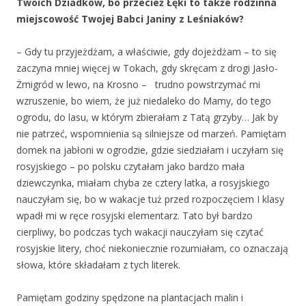
Twoich Dziadków, bo przecież Łęki to także rodzinna
miejscowość Twojej Babci Janiny z Leśniaków?
– Gdy tu przyjeżdżam, a właściwie, gdy dojeżdżam – to się
zaczyna mniej więcej w Tokach, gdy skręcam z drogi Jasło-
Żmigród w lewo, na Krosno – trudno powstrzymać mi
wzruszenie, bo wiem, że już niedaleko do Mamy, do tego
ogrodu, do lasu, w którym zbierałam z Tatą grzyby… Jak by
nie patrzeć, wspomnienia są silniejsze od marzeń. Pamiętam
domek na jabłoni w ogrodzie, gdzie siedziałam i uczyłam się
rosyjskiego – po polsku czytałam jako bardzo mała
dziewczynka, miałam chyba ze cztery latka, a rosyjskiego
nauczyłam się, bo w wakacje tuż przed rozpoczęciem I klasy
wpadł mi w ręce rosyjski elementarz. Tato był bardzo
cierpliwy, bo podczas tych wakacji nauczyłam się czytać
rosyjskie litery, choć niekoniecznie rozumiałam, co oznaczają
słowa, które składałam z tych literek.
Pamiętam godziny spędzone na plantacjach malin i