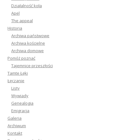
Działalność koła
Apel
The appeal
Historia
Archiwa państwowe
Archiwa kościelne
Archiwa domowe
Pomóż poznać
Tajemnice przeszłości
Tamte Łęki
Łęczanie
Listy
Wywiady
Genealogia
Emigracja
Galeria
Archiwum
Kontakt