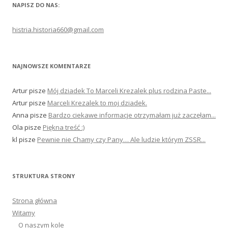
NAPISZ DO NAS:
histria.historia660@gmail.com
NAJNOWSZE KOMENTARZE
Artur
pisze
Mój dziadek To Marceli Krezalek plus rodzina Paste...
Artur
pisze
Marceli Krezalek to moj dziadek.
Anna
pisze
Bardzo ciekawe informacje otrzymałam już zaczęłam...
Ola
pisze
Piękna treść :)
kl
pisze
Pewnie nie Chamy czy Pany… Ale ludzie którym ZSSR...
STRUKTURA STRONY
Strona główna
Witamy
O naszym kole