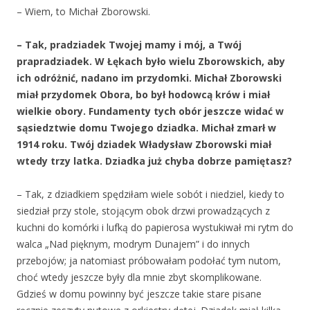
– Wiem, to Michał Zborowski.
– Tak, pradziadek Twojej mamy i mój, a Twój
prapradziadek. W Łękach było wielu Zborowskich, aby
ich odróżnić, nadano im przydomki. Michał Zborowski
miał przydomek Obora, bo był hodowcą krów i miał
wielkie obory. Fundamenty tych obór jeszcze widać w
sąsiedztwie domu Twojego dziadka. Michał zmarł w
1914 roku. Twój dziadek Władysław Zborowski miał
wtedy trzy latka. Dziadka już chyba dobrze pamiętasz?
– Tak, z dziadkiem spędziłam wiele sobót i niedziel, kiedy to
siedział przy stole, stojącym obok drzwi prowadzących z
kuchni do komórki i lufką do papierosa wystukiwał mi rytm do
walca „Nad pięknym, modrym Dunajem” i do innych
przebojów; ja natomiast próbowałam podołać tym nutom,
choć wtedy jeszcze były dla mnie zbyt skomplikowane.
Gdzieś w domu powinny być jeszcze takie stare pisane