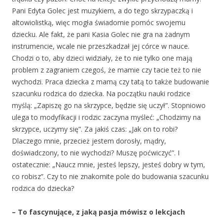
Pani Edyta Golec jest muzykiem, a do tego skrzypaczką i
altowiolistką, więc mogła świadomie pomóc swojemu
dziecku. Ale fakt, że pani Kasia Golec nie gra na żadnym
instrumencie, wcale nie przeszkadzał jej córce w nauce.
Chodzi o to, aby dzieci widziały, że to nie tylko one mają
problem z zagraniem czegoś, że mamie czy tacie też to nie
wychodzi. Praca dziecka z mamą czy tatą to także budowanie
szacunku rodzica do dziecka. Na początku nauki rodzice
myślą: „Zapiszę go na skrzypce, będzie się uczył”. Stopniowo
ulega to modyfikacji i rodzic zaczyna myśleć: „Chodzimy na
skrzypce, uczymy się”. Za jakiś czas: „Jak on to robi?
Dlaczego mnie, przecież jestem dorosły, mądry,
doświadczony, to nie wychodzi? Muszę poćwiczyć”. I
ostatecznie: „Naucz mnie, jesteś lepszy, jesteś dobry w tym,
co robisz”. Czy to nie znakomite pole do budowania szacunku
rodzica do dziecka?
– To fascynujące, z jaką pasja mówisz o lekcjach