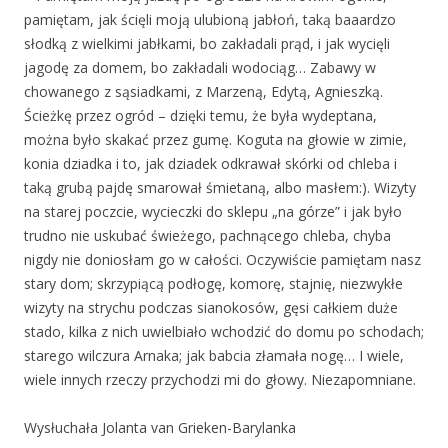
pamiętam, jak ścięli moją ulubioną jabłoń, taką baaardzo
słodką z wielkimi jabłkami, bo zakładali prąd, i jak wycięli
jagodę za domem, bo zakładali wodociąg… Zabawy w
chowanego z sąsiadkami, z Marzeną, Edytą, Agnieszką.
Ścieżkę przez ogród – dzięki temu, że była wydeptana,
można było skakać przez gumę. Koguta na głowie w zimie,
konia dziadka i to, jak dziadek odkrawał skórki od chleba i
taką grubą pajdę smarował śmietaną, albo masłem:). Wizyty
na starej poczcie, wycieczki do sklepu „na górze” i jak było
trudno nie uskubać świeżego, pachnącego chleba, chyba
nigdy nie doniosłam go w całości. Oczywiście pamiętam nasz
stary dom; skrzypiącą podłogę, komorę, stajnię, niezwykłe
wizyty na strychu podczas sianokosów, gęsi całkiem duże
stado, kilka z nich uwielbiało wchodzić do domu po schodach;
starego wilczura Arnaka; jak babcia złamała nogę… I wiele,
wiele innych rzeczy przychodzi mi do głowy. Niezapomniane.
Wysłuchała Jolanta van Grieken-Barylanka