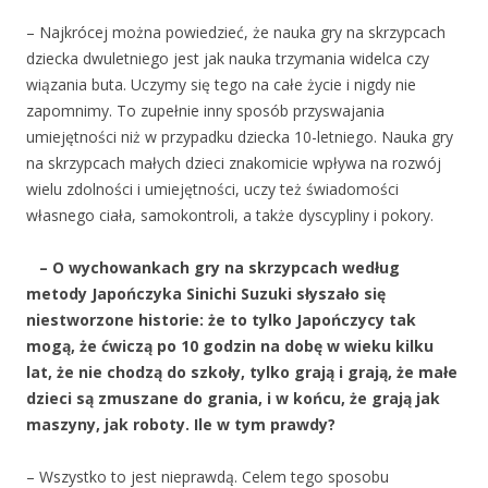
– Najkrócej można powiedzieć, że nauka gry na skrzypcach
dziecka dwuletniego jest jak nauka trzymania widelca czy
wiązania buta. Uczymy się tego na całe życie i nigdy nie
zapomnimy. To zupełnie inny sposób przyswajania
umiejętności niż w przypadku dziecka 10-letniego. Nauka gry
na skrzypcach małych dzieci znakomicie wpływa na rozwój
wielu zdolności i umiejętności, uczy też świadomości
własnego ciała, samokontroli, a także dyscypliny i pokory.
– O wychowankach gry na skrzypcach według
metody Japończyka Sinichi Suzuki słyszało się
niestworzone historie: że to tylko Japończycy tak
mogą, że ćwiczą po 10 godzin na dobę w wieku kilku
lat, że nie chodzą do szkoły, tylko grają i grają, że małe
dzieci są zmuszane do grania, i w końcu, że grają jak
maszyny, jak roboty. Ile w tym prawdy?
– Wszystko to jest nieprawdą. Celem tego sposobu