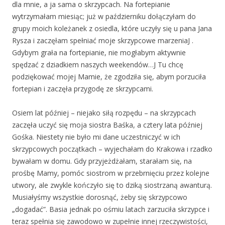
dla mnie, a ja sama o skrzypcach. Na fortepianie
wytrzymałam miesiąc; już w październiku dołączyłam do
grupy moich koleżanek z osiedla, które uczyły się u pana Jana
Rysza i zaczęłam spełniać moje skrzypcowe marzeniaJ .
Gdybym grała na fortepianie, nie mogłabym aktywnie
spędzać z dziadkiem naszych weekendów…J Tu chcę
podziękować mojej Mamie, że zgodziła się, abym porzuciła
fortepian i zaczęła przygodę ze skrzypcami.
Osiem lat później – niejako siłą rozpędu – na skrzypcach
zaczęła uczyć się moja siostra Baśka, a cztery lata później
Gośka. Niestety nie było mi dane uczestniczyć w ich
skrzypcowych początkach – wyjechałam do Krakowa i rzadko
bywałam w domu. Gdy przyjeżdżałam, starałam się, na
prośbę Mamy, pomóc siostrom w przebrnięciu przez kolejne
utwory, ale zwykle kończyło się to dziką siostrzaną awanturą.
Musiałyśmy wszystkie dorosnąć, żeby się skrzypcowo
„dogadać”. Basia jednak po ośmiu latach zarzuciła skrzypce i
teraz spełnia się zawodowo w zupełnie innej rzeczywistości,