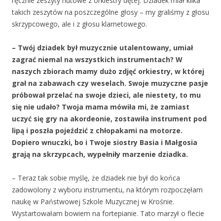
ręcznie zeszyty nutowe z orkiestry dętej. Dziadek miał kilka
takich zeszytów na poszczególne głosy – my graliśmy z głosu
skrzypcowego, ale i z głosu klarnetowego.
– Twój dziadek był muzycznie utalentowany, umiał
zagrać niemal na wszystkich instrumentach? W
naszych zbiorach mamy dużo zdjęć orkiestry, w której
grał na zabawach czy weselach. Swoje muzyczne pasje
próbował przelać na swoje dzieci, ale niestety, to mu
się nie udało? Twoja mama mówiła mi, że zamiast
uczyć się gry na akordeonie, zostawiła instrument pod
lipą i poszła pojeździć z chłopakami na motorze.
Dopiero wnuczki, bo i Twoje siostry Basia i Małgosia
grają na skrzypcach, wypełniły marzenie dziadka.
– Teraz tak sobie myślę, że dziadek nie był do końca
zadowolony z wyboru instrumentu, na którym rozpoczęłam
naukę w Państwowej Szkole Muzycznej w Krośnie.
Wystartowałam bowiem na fortepianie. Tato marzył o flecie