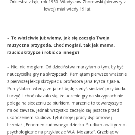
Orkiestra z Łęk, rok 1930. Władysław Zborowski (pierwszy z
lewej) miał wtedy 19 lat.
– To właściwie już wiemy, jak się zacz
ęła Twoja
muzyczna przygoda. Choć mogłaś, tak jak mama,
rzucić skrzypce i robić co innego?
– Nie, nie mogłam. Od dzieciństwa marzyłam o tym, by być
nauczycielką gry na skrzypcach. Pamiętam pierwsze wrażenie
z pierwszej lekcji skrzypiec u profesora Jana Rysza z Jasła.
Pomyślałam wtedy, że ja też będę kiedyś siedzieć przy biurku
i uczyć. I choć okazało się, że uczenie gry na skrzypcach nie
polega na siedzeniu za biurkiem, marzenie to towarzyszyło
mi od zawsze. Jednak wszystko zaczęło się jeszcze przed
ukończeniem studiów. Tytuł mojej pracy dyplomowej
brzmiał: „Fenomen cudownego dziecka. Studium analityczno-
psychologiczne na przykładzie W.A. Mozarta”. Grzebiąc w