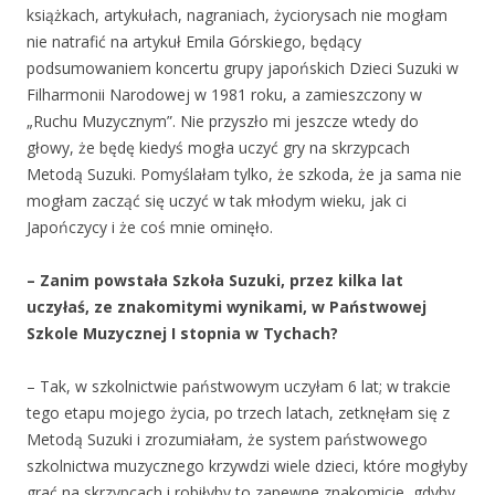
książkach, artykułach, nagraniach, życiorysach nie mogłam
nie natrafić na artykuł Emila Górskiego, będący
podsumowaniem koncertu grupy japońskich Dzieci Suzuki w
Filharmonii Narodowej w 1981 roku, a zamieszczony w
„Ruchu Muzycznym”. Nie przyszło mi jeszcze wtedy do
głowy, że będę kiedyś mogła uczyć gry na skrzypcach
Metodą Suzuki. Pomyślałam tylko, że szkoda, że ja sama nie
mogłam zacząć się uczyć w tak młodym wieku, jak ci
Japończycy i że coś mnie ominęło.
– Zanim powstała Szkoła Suzuki, przez kilka lat
uczyłaś, ze znakomitymi wynikami, w Państwowej
Szkole Muzycznej I stopnia w Tychach?
– Tak, w szkolnictwie państwowym uczyłam 6 lat; w trakcie
tego etapu mojego życia, po trzech latach, zetknęłam się z
Metodą Suzuki i zrozumiałam, że system państwowego
szkolnictwa muzycznego krzywdzi wiele dzieci, które mogłyby
grać na skrzypcach i robiłyby to zapewne znakomicie, gdyby