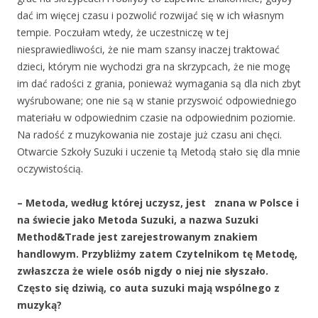
dać im więcej czasu i pozwolić rozwijać się w ich własnym
tempie. Poczułam wtedy, że uczestniczę w tej
niesprawiedliwości, że nie mam szansy inaczej traktować
dzieci, którym nie wychodzi gra na skrzypcach, że nie mogę
im dać radości z grania, ponieważ wymagania są dla nich zbyt
wyśrubowane; one nie są w stanie przyswoić odpowiedniego
materiału w odpowiednim czasie na odpowiednim poziomie.
Na radość z muzykowania nie zostaje już czasu ani chęci.
Otwarcie Szkoły Suzuki i uczenie tą Metodą stało się dla mnie
oczywistością.
–
Metoda, według której uczysz, jest znana w Polsce i
na świecie jako Metoda Suzuki, a nazwa Suzuki
Method&Trade jest zarejestrowanym znakiem
handlowym. Przybliżmy zatem Czytelnikom tę Metodę,
zwłaszcza że wiele osób nigdy o niej nie słyszało.
Często się dziwią, co auta suzuki mają wspólnego z
muzyką?