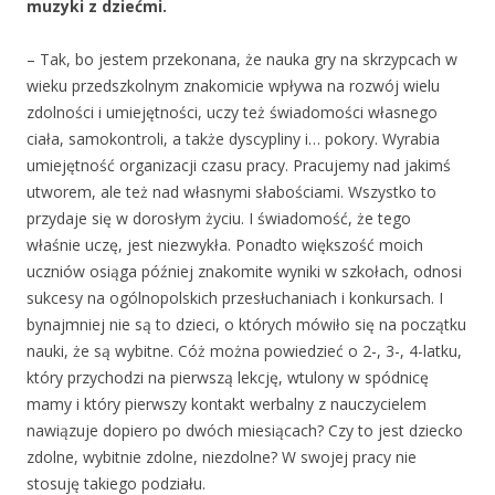
muzyki z dziećmi.
– Tak, bo jestem przekonana, że nauka gry na skrzypcach w
wieku przedszkolnym znakomicie wpływa na rozwój wielu
zdolności i umiejętności, uczy też świadomości własnego
ciała, samokontroli, a także dyscypliny i… pokory. Wyrabia
umiejętność organizacji czasu pracy. Pracujemy nad jakimś
utworem, ale też nad własnymi słabościami. Wszystko to
przydaje się w dorosłym życiu. I świadomość, że tego
właśnie uczę, jest niezwykła. Ponadto większość moich
uczniów osiąga później znakomite wyniki w szkołach, odnosi
sukcesy na ogólnopolskich przesłuchaniach i konkursach. I
bynajmniej nie są to dzieci, o których mówiło się na początku
nauki, że są wybitne. Cóż można powiedzieć o 2-, 3-, 4-latku,
który przychodzi na pierwszą lekcję, wtulony w spódnicę
mamy i który pierwszy kontakt werbalny z nauczycielem
nawiązuje dopiero po dwóch miesiącach? Czy to jest dziecko
zdolne, wybitnie zdolne, niezdolne? W swojej pracy nie
stosuję takiego podziału.