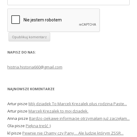
NAPISZ DO NAS:
histria.historia660@gmail.com
NAJNOWSZE KOMENTARZE
Artur
pisze
Mój dziadek To Marceli Krezalek plus rodzina Paste...
Artur
pisze
Marceli Krezalek to moj dziadek.
Anna
pisze
Bardzo ciekawe informacje otrzymałam już zaczęłam...
Ola
pisze
Piękna treść :)
kl
pisze
Pewnie nie Chamy czy Pany… Ale ludzie którym ZSSR...