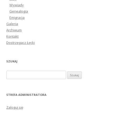
Wywiady
Genealogia
Emigracja
Galeria
Archiwum
Kontakt
Dostrzegacz Łęcki
SZUKAJ
S
z
u
k
STREFA ADMINISTRATORA
a
j
Zaloguj się
: