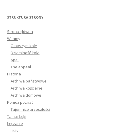
STRUKTURA STRONY
Strona główna
Witamy
O naszym kole
Działalność koła
Apel
The appeal
Historia
Archiwa państwowe
Archiwa kościelne
Archiwa domowe
Pomóż poznać
Tajemnice przeszłości
Tamte Łęki
Łęczanie
Listy