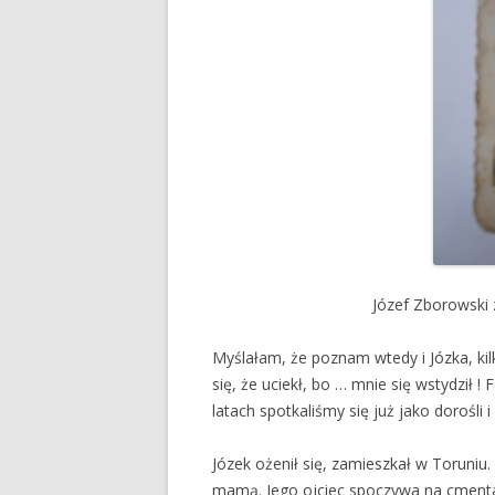
Józef Zborowski 
Myślałam, że poznam wtedy i Józka, kil
się, że uciekł, bo … mnie się wstydził 
latach spotkaliśmy się już jako dorośli 
Józek ożenił się, zamieszkał w Toruni
mamą. Jego ojciec spoczywa na cmenta