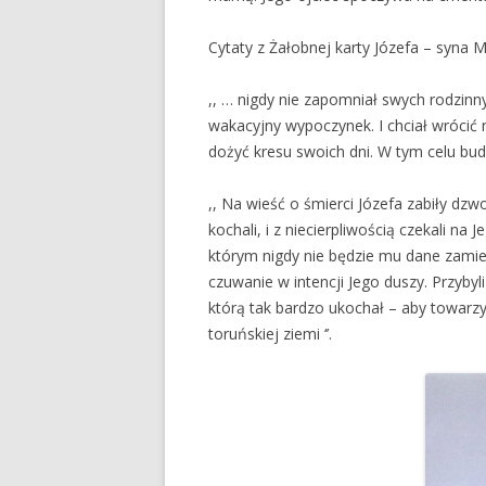
Cytaty z Żałobnej karty Józefa – syna M
,, … nigdy nie zapomniał swych rodzinn
wakacyjny wypoczynek. I chciał wrócić n
dożyć kresu swoich dni. W tym celu bu
,, Na wieść o śmierci Józefa zabiły dzwo
kochali, i z niecierpliwością czekali na
którym nigdy nie będzie mu dane zamie
czuwanie w intencji Jego duszy. Przybyl
którą tak bardzo ukochał – aby towarz
toruńskiej ziemi ‘’.