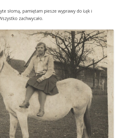
yte słomą, pamiętam piesze wyprawy do Łęk i
 Wszystko zachwycało.