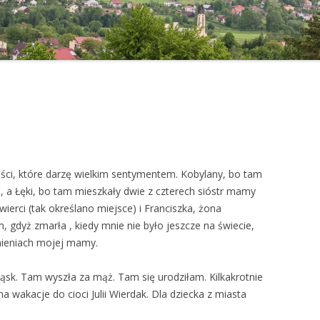
ości, które darzę wielkim sentymentem. Kobylany, bo tam
, a Łęki, bo tam mieszkały dwie z czterech sióstr mamy
ierci (tak określano miejsce) i Franciszka, żona
, gdyż zmarła , kiedy mnie nie było jeszcze na świecie,
ieniach mojej mamy.
sk. Tam wyszła za mąż. Tam się urodziłam. Kilkakrotnie
 wakacje do cioci Julii Wierdak. Dla dziecka z miasta