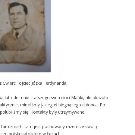
z Ćwierci, ojciec Józka Ferdynanda.
ka lat ode mnie starszego syna cioci Mańki, ale okazało
! Faktycznie, minęliśmy jakiegoś biegnącego chłopca. Po
i polubiliśmy się. Kontakty były utrzymywane.
u. Tam zmarł i tam jest pochowany razem ze swoją
rzu polskokatolickim w Łękach.