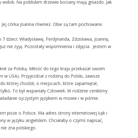
 widok. Na pobliskim drzewie bociany mają gniazdo. Jak
e. Jej córka Joanna również. Obie są tam pochowane.
li 7 dzieci: Władysławę, Ferdynanda, Zdzisława, Joannę,
Już nie żyją. Pozostały wspomnienia i zdjęcia. Jestem w
nił za Polską. Miłość do tego kraju przekazał swoim
m w USA). Przyjeżdżał z rodziną do Polski, zawsze
do której chodził, o miejscach, które zapamiętał,
tylko. To był wspaniały Człowiek. W rodzinie ceniliśmy
e władanie ojczystym językiem w mowie i w piśmie.
em pisze o Polsce. Ma adres strony internetowej Łęk i
ony w języku angielskim. Chciałaby o czymś napisać,
 nie zna polskiego.