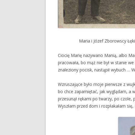
Maria i Józef Zborowscy Łęk
Ciocię Marię nazywano Manią, albo Mań
pracowała, bo mąż nie był w stanie we 
znaleziony pocisk, nastąpił wybuch … 
Wzruszające było moje pierwsze z wujk
bo chce zapamiętać, jak wyglądam, a wi
przesunął rękami po twarzy, po czole, prz
Wyszłam przed dom i rozpłakałam się, b