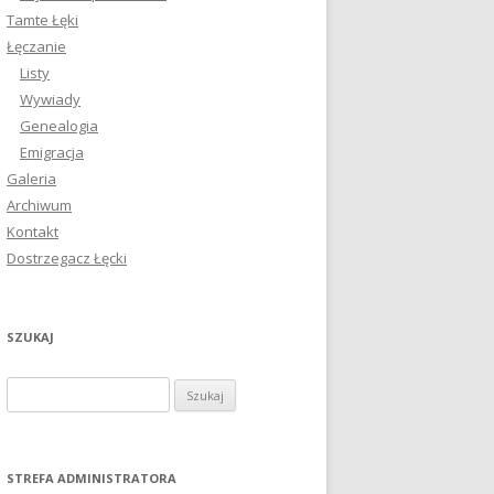
Tamte Łęki
Łęczanie
Listy
Wywiady
Genealogia
Emigracja
Galeria
Archiwum
Kontakt
Dostrzegacz Łęcki
SZUKAJ
S
z
u
k
STREFA ADMINISTRATORA