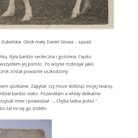
i Dukielskie. Obok mały Daniel Głowa – sąsiad.
ką. Była bardzo serdeczna i gościnna. Ciężko
wszystkim jej pomóc. Po wojnie rozbrajał jakiś
Wzrok został poważnie uszkodzony.
iem spotkanie. Zapytał, czy może dotknąć mojej twarzy,
dział bardzo słabo. Pozwoliłam a wtedy delikatnie
ytulił mnie i powiedział : ,, Chyba ładna jesteś ‘’ .
o żal mi się go zrobiło.