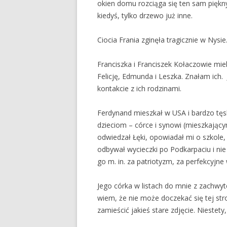
okien domu rozciąga się ten sam piękny
kiedyś, tylko drzewo już inne.
Ciocia Frania zginęła tragicznie w Nysi
Franciszka i Franciszek Kołaczowie mie
Felicję, Edmunda i Leszka. Znałam ich. 
kontakcie z ich rodzinami.
Ferdynand mieszkał w USA i bardzo tęsk
dzieciom – córce i synowi (mieszkający
odwiedzał Łęki, opowiadał mi o szkole, 
odbywał wycieczki po Podkarpaciu i nie 
go m. in. za patriotyzm, za perfekcyjn
Jego córka w listach do mnie z zachwyt
wiem, że nie może doczekać się tej str
zamieścić jakieś stare zdjęcie. Niestety,