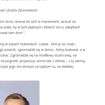
arii i Józefa Zborowskich:
ych stron, wracał do nich w marzeniach, wracał na
a stałe, by w tych pięknych i bliskich sercu zakątkach
dował tam dom ”.
ny w Łękach Dukielskich. Ludzie , którzy Go znali i
 Jego powrót, zgromadzili się w domu , który budował, a w
szkać. Zgromadzili się na modlitwę różańcową, na
i na pogrzeb, przywożąc woreczek z ziemią – z tą ziemią,
yszyła jego doczesnym szczątkom tu, na dalekiej