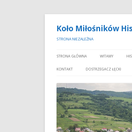
Koło Miłośników His
STRONA NIEZALEŻNA
STRONA GŁÓWNA
WITAMY
HI
O NASZYM KOLE
A
KONTAKT
DOSTRZEGACZ ŁĘCKI
DZIAŁALNOŚĆ KO
A
APEL
A
THE APPEAL