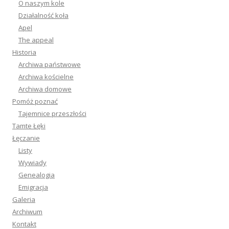
O naszym kole
Działalność koła
Apel
The appeal
Historia
Archiwa państwowe
Archiwa kościelne
Archiwa domowe
Pomóż poznać
Tajemnice przeszłości
Tamte Łęki
Łęczanie
Listy
Wywiady
Genealogia
Emigracja
Galeria
Archiwum
Kontakt