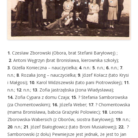
1
. Czesław Zborowski (Obora, brat Stefanii Baryłowej) ;
2
. Antoni Węgrzyn (brat Bronisława, kierownika szkoły);
3
. Gizella Konieczna – nauczycielka;
4
. n.n.:
5
. n.n.;
6.
n.n.;
7
.
n.n.;
8
. Rozalia Jong – nauczycielka;
9
. Józef Kołacz (tato Krysi
i Małgosi);
10
. Karol Widziszewski (tato pani Piotrowskiej);
11
.
n.n.;
12
. n.n.;
13
. Zofia Jastrzębska (żona Władysława);
14.
Zofia Cypara z domu Czaja;
15
. ? Stefania Samborowska
(za Chomentowskim);
16.
Józefa Weber;
17
. ? Chomentowska
(mama Bronisława, babcia Grażynki Polowiec);
18
. Leonia
Zborowska-Wabersich (z Oborów, siostra Baryłowej);
19
. n.n.;
20
. n.n.;
21
. Józef Białogłowicz (tato Broni Musiałowej);
22.
?
Samborowski (z dołu) Pewniejsze jest jednak, że jest to Jan