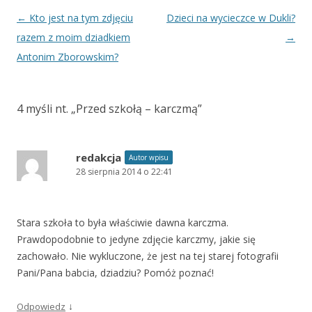
Zobacz
←
Kto jest na tym zdjęciu
Dzieci na wycieczce w Dukli?
wpisy
razem z moim dziadkiem
→
Antonim Zborowskim?
4 myśli nt. „
Przed szkołą – karczmą
”
redakcja
Autor wpisu
28 sierpnia 2014 o 22:41
Stara szkoła to była właściwie dawna karczma.
Prawdopodobnie to jedyne zdjęcie karczmy, jakie się
zachowało. Nie wykluczone, że jest na tej starej fotografii
Pani/Pana babcia, dziadziu? Pomóż poznać!
↓
Odpowiedz