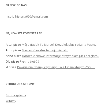
NAPISZ DO NAS:
histria.historia660@gmail.com
NAJNOWSZE KOMENTARZE
Artur
pisze
Mój dziadek To Marceli Krezalek plus rodzina Paste...
Artur
pisze
Marceli Krezalek to moj dziadek.
Anna
pisze
Bardzo ciekawe informacje otrzymałam już zaczęłam...
Ola
pisze
Piękna treść :)
kl
pisze
Pewnie nie Chamy czy Pany… Ale ludzie którym ZSSR...
STRUKTURA STRONY
Strona główna
Witamy