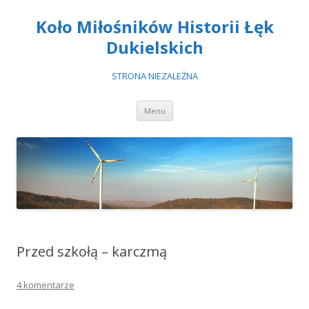
Koło Miłośników Historii Łęk
Dukielskich
STRONA NIEZALEŻNA
Przeskocz
Menu
do
treści
Przed szkołą – karczmą
4 komentarze