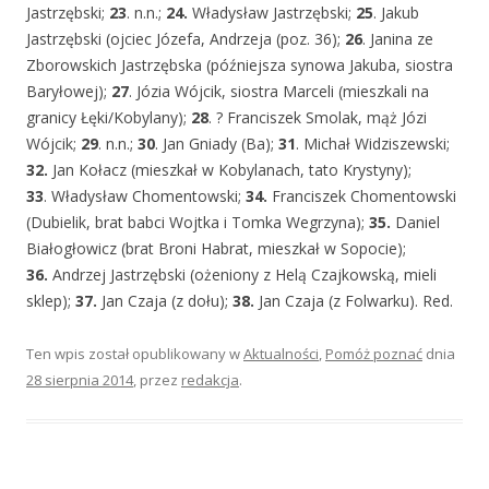
Jastrzębski;
23
. n.n.;
24.
Władysław Jastrzębski;
25
. Jakub
Jastrzębski (ojciec Józefa, Andrzeja (poz. 36);
26
. Janina ze
Zborowskich Jastrzębska (późniejsza synowa Jakuba, siostra
Baryłowej);
27
. Józia Wójcik, siostra Marceli (mieszkali na
granicy Łęki/Kobylany);
28
. ? Franciszek Smolak, mąż Józi
Wójcik;
29
. n.n.;
30
. Jan Gniady (Ba);
31
. Michał Widziszewski;
32.
Jan Kołacz (mieszkał w Kobylanach, tato Krystyny);
33
. Władysław Chomentowski;
34.
Franciszek Chomentowski
(Dubielik, brat babci Wojtka i Tomka Wegrzyna);
35.
Daniel
Białogłowicz (brat Broni Habrat, mieszkał w Sopocie);
36.
Andrzej Jastrzębski (ożeniony z Helą Czajkowską, mieli
sklep);
37.
Jan Czaja (z dołu);
38.
Jan Czaja (z Folwarku). Red.
Ten wpis został opublikowany w
Aktualności
,
Pomóż poznać
dnia
28 sierpnia 2014
,
przez
redakcja
.